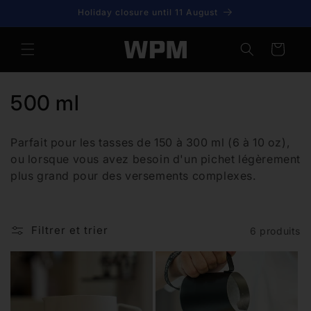
et
Holiday closure until 11 August
passer
au
contenu
Panier
C
500 ml
o
Parfait pour les tasses de 150 à 300 ml (6 à 10 oz),
l
ou lorsque vous avez besoin d'un pichet légèrement
plus grand pour des versements complexes.
l
e
Filtrer et trier
6 produits
c
t
i