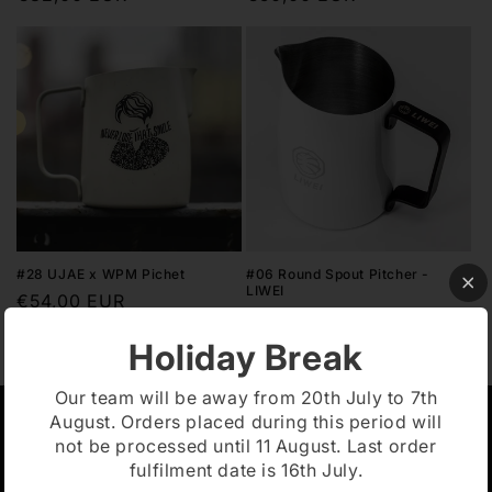
habituel
habituel
#28 UJAE x WPM Pichet
#06 Round Spout Pitcher -
LIWEI
Prix
€54,00 EUR
Prix
Du €52,00 EUR
habituel
habituel
Holiday Break
Our team will be away from 20th July to 7th
August. Orders placed during this period will
Liens rapides
not be processed until 11 August. Last order
fulfilment date is 16th July.
À propos de nous