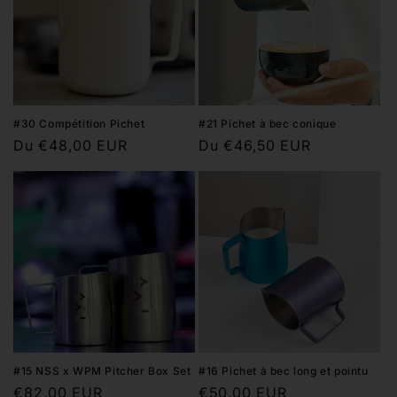
o
n
:
#30 Compétition Pichet
#21 Pichet à bec conique
Prix
Du €48,00 EUR
Prix
Du €46,50 EUR
habituel
habituel
#15 NSS x WPM Pitcher Box Set
#16 Pichet à bec long et pointu
Prix
€82,00 EUR
Prix
€50,00 EUR