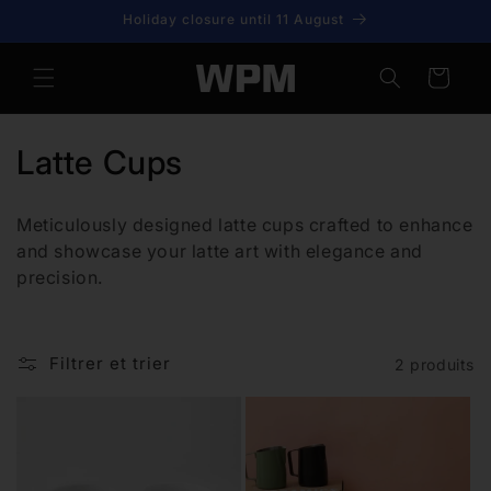
et
Holiday closure until 11 August
passer
au
contenu
Panier
C
Latte Cups
o
Meticulously designed latte cups
crafted to enhance
l
and showcase your latte art with elegance and
precision.
l
e
Filtrer et trier
2 produits
c
t
i