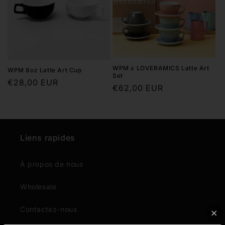
o
n
:
WPM x LOVERAMICS Latte Art
WPM 8oz Latte Art Cup
Set
Prix
€28,00 EUR
Prix
€62,00 EUR
habituel
habituel
Liens rapides
À propos de nous
Wholesale
Contactez-nous