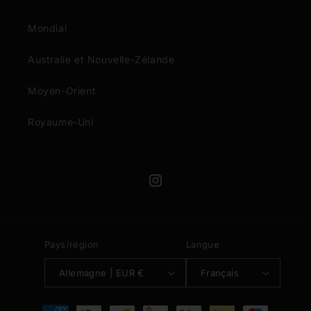
des produits à votre liste de souhaits et
afficher vos articles précédemment
Mondial
enregistrés.
Australie et Nouvelle-Zélande
Se connecter
Moyen-Orient
Royaume-Uni
Instagram
Pays/région
Langue
Allemagne | EUR €
Français
Moyens