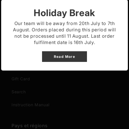
Mentions légales
Holiday Break
Conditions générales de livraison
Our team will be away from 20th July to 7th
August. Orders placed during this period will
Warranty
not be processed until 11 August. Last order
fulfilment date is 16th July.
Authorised Distributors & Resellers
Read More
Quick links
Gift Card
Search
Instruction Manual
Connexion requise
Connectez-vous à votre compte pour ajouter
Pays et régions